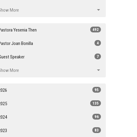
Show More
Pastora Yesenia Then
492
Pastor Joan Bonilla
4
Guest Speaker
7
Show More
2026
95
2025
135
2024
96
2023
83