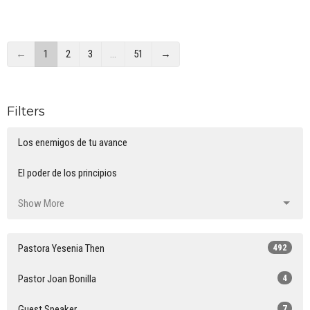
←
1
2
3
…
51
→
Filters
Los enemigos de tu avance
El poder de los principios
Show More
Pastora Yesenia Then
492
Pastor Joan Bonilla
4
Guest Speaker
7