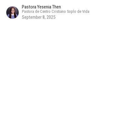
Pastora Yesenia Then
Pastora de Centro Cristiano Soplo de Vida
September 8, 2025
Cómo vencer la inestabilidad y el doble
ánimo
El poder de los principios
Pastora Yesenia Then
Pastora de Centro Cristiano Soplo de Vida
August 25, 2025