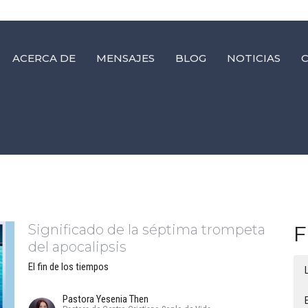
ACERCA DE
MENSAJES
BLOG
NOTICIAS
Significado de la séptima trompeta
F
del apocalipsis
El fin de los tiempos
Pastora Yesenia Then