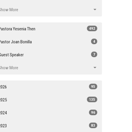
Show More
Pastora Yesenia Then
492
Pastor Joan Bonilla
4
Guest Speaker
7
Show More
2026
95
2025
135
2024
96
2023
83