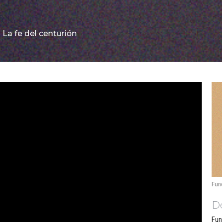
La fe del centurión
Fun
Dé
Fun