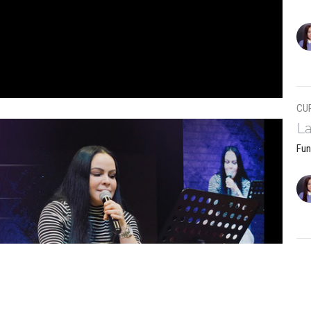
CU
La
Fun
La
Fun