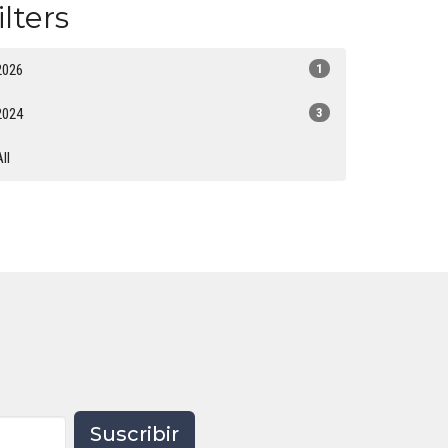
ilters
2026
1
2024
3
All
Suscribir