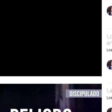
Lo
a
Los
La
Los