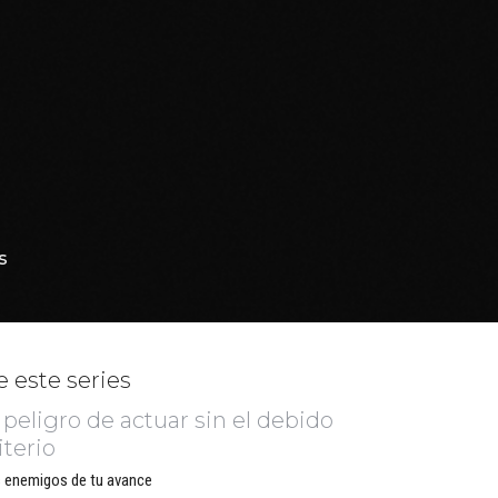
s
 este series
 peligro de actuar sin el debido
iterio
 enemigos de tu avance