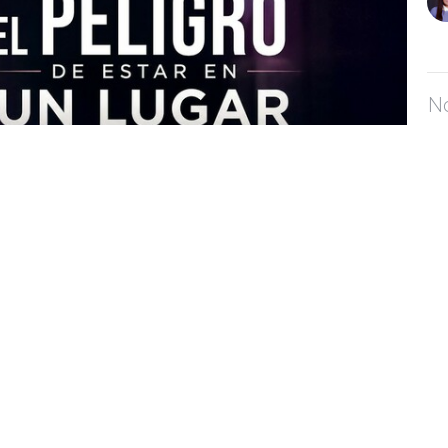
No
c
Los
El
Los