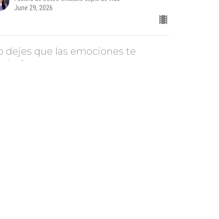
June 29, 2026
 dejes que las emociones te
ontrolen
 enemigos de tu avance
Pastora Yesenia Then
Pastora de Centro Cristiano Soplo de Vida
June 22, 2026
 tratamiento de los tres cansancios
 enemigos de tu avance
Pastora Yesenia Then
Pastora de Centro Cristiano Soplo de Vida
June 15, 2026