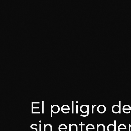
El peligro d
sin entende